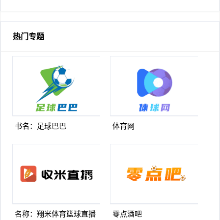
非我来防
烈欢迎
热门专题
书名：足球巴巴
体育网
名称：翔米体育篮球直播
零点酒吧