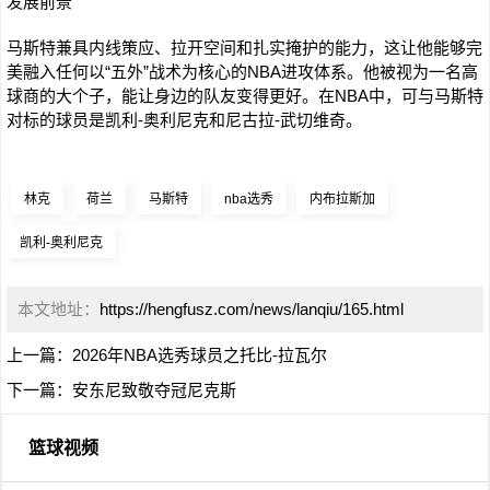
发展前景
马斯特兼具内线策应、拉开空间和扎实掩护的能力，这让他能够完
美融入任何以“五外”战术为核心的NBA进攻体系。他被视为一名高
球商的大个子，能让身边的队友变得更好。在NBA中，可与马斯特
对标的球员是凯利-奥利尼克和尼古拉-武切维奇。
林克
荷兰
马斯特
nba选秀
内布拉斯加
凯利-奥利尼克
本文地址：
https://hengfusz.com/news/lanqiu/165.html
上一篇：
2026年NBA选秀球员之托比-拉瓦尔
下一篇：
安东尼致敬夺冠尼克斯
篮球视频