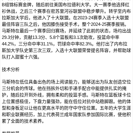
B组锦标赛金牌，随后前往美国布拉德利大学。大一赛季他选择红
衫休战，之后三个赛季在密苏里河谷联盟中稳步攀升。转学至内布
拉斯加大学后，他进入了十大联盟。在2023-24赛季入选十大联盟
最佳阵容三队之后，他因膝伤接受手术，整个2024-25赛季报销。
马斯特在最后一个赛季回归赛场，并延续了此前的状态，场均出战
29.3分钟，贡献13.3分、5.8个篮板和3.1次助攻，投篮命中率
44.2%，三分命中率31.1%，罚球命中率82.3%。他打出了内布拉
斯加大学队史第三次三双，入选十大联盟荣誉提名阵容，并帮助球
队打入甜蜜十六强。
技术分析
马斯特在低位具备出色的场上阅读能力，能够送出为队友创造空位
三分机会的传球。他在挡拆外切和手递手配合中能提供扎实的掩
护，随后拉开到外线，拥有柔和的投篮手感。马斯特在篮板球卡位
上位置感极佳，下盘力量强劲，能在低位对抗中站稳脚跟。他的体
型和身板足以让他在更高水平的防守中守住位置。五年的大学生涯
和职业联赛经历，加上代表荷兰成年国家队参加国际比赛，使他积
累了全面的技术素养。