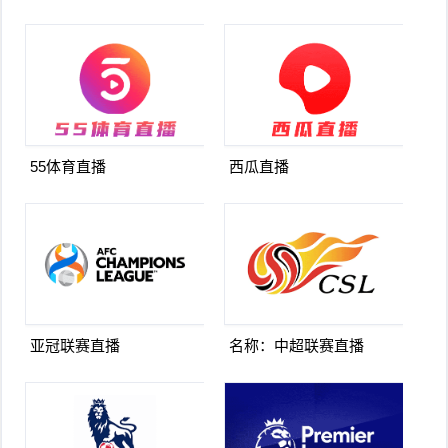
55体育直播
西瓜直播
亚冠联赛直播
名称：中超联赛直播