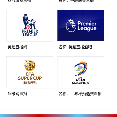
亚冠联赛直播
名称：中超联赛直播
英超直播间
名称: 英超直播酒吧
超级碗直播
名称：世界杯预选赛直播