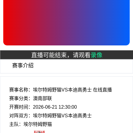
直播可能结束，请观看
录像
赛事介绍
赛事名称：埃尔特姆野猫VS本迪高勇士 在线直播
赛事分类：
澳南部联
开赛时间：2026-06-21 12:30:00
对阵双方：埃尔特姆野猫VS本迪高勇士
主队：埃尔特姆野猫